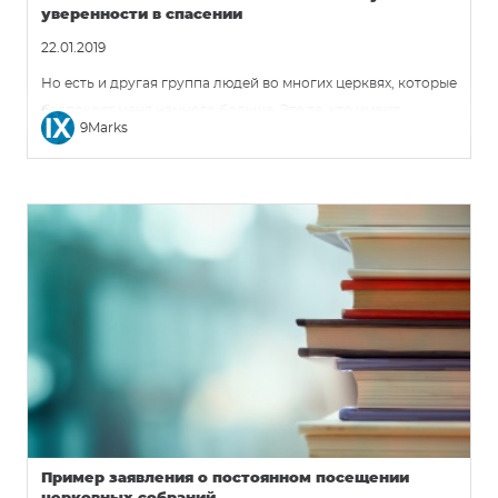
уверенности в спасении
22.01.2019
Но есть и другая группа людей во многих церквях, которые
беспокоят меня намного больше. Это те, кто имеют
9Marks
твердую, но при этом ничем не обоснованную
уверенность во спасении. Возможно, и вы знаете таких.
Они знают всю терминологию. Они не вовлечены ни в
один из публично заметных грехов. И они люди высоких
моральных принципов. Но нет в них плода пребывающего,
нет видимого свидетельства работы Духа Святого. И,
кроме того, часто в их жизни есть нетронутая область
скрытого греха. До подобных людей трудно достучаться.
Они как будто были привиты против Евангелия.
Пример заявления о постоянном посещении