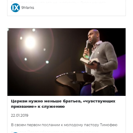
Предполагаю, что это не «мягкость». Герои нашего
9Marks
времени, как правило, не известны своей кротостью.
Гораздо чаще они совершают великие подвиги благодаря
своей силе, навыкам и воле. Они отличаются гордостью, а
не смирением.
Церкви нужно меньше братьев, «чувствующих
призвание» к служению
22.01.2019
В своем первом послании к молодому пастору Тимофею
апостол Павел объясняет, как церковь должна