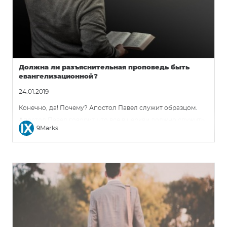
Должна ли разъяснительная проповедь быть
евангелизационной?
24.01.2019
Конечно, да! Почему? Апостол Павел служит образцом.
Апостол Павел говорит, что все в церкви должно служить
9Marks
к назиданию верующих (1 Кор. 14:12, 26), и в то же время он
желает, чтобы неверующие, попавшие на собрание, были
обличены в грехах и уверовали во Христа (1 Кор. 14:23-25).
Поэтому разъяснительная проповедь должна
фокусироваться на созидании святых и […]