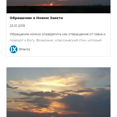
благословения, обещанные ему и миру.
Обращение в Новом Завете
23.01.2019
Обращение можно определить как отвращение от греха и
поворот к Богу. Возможно, классический стих, который
отражает это определение – это 1 Фессалоникийцам 1:9:
9Marks
«Ибо сами они сказывают о нас, какой вход имели мы к
вам, и как вы обратились к Богу от идолов, чтобы служить
Богу живому и истинному». Здесь мы ясно видим два
элемента обращения: поворот к Богу и отвращение от
идолов.