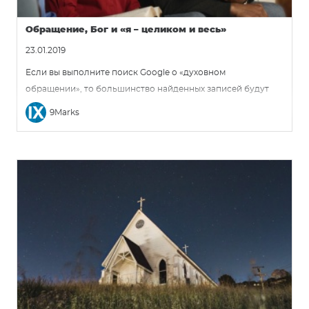
Обращение, Бог и «я – целиком и весь»
23.01.2019
Если вы выполните поиск Google о «духовном
обращении», то большинство найденных записей будут
выглядеть примерно так: обращение — это «принятие
9Marks
новой религии» или «это внутреннее принятие новой
системы убеждений». Эти определения рассматривают
«обращение» как некие перемены в чьем-то мышлении или
взглядах, которые, по большей части, оставляют человека
принципиально тем же. Это не христианское обращение.