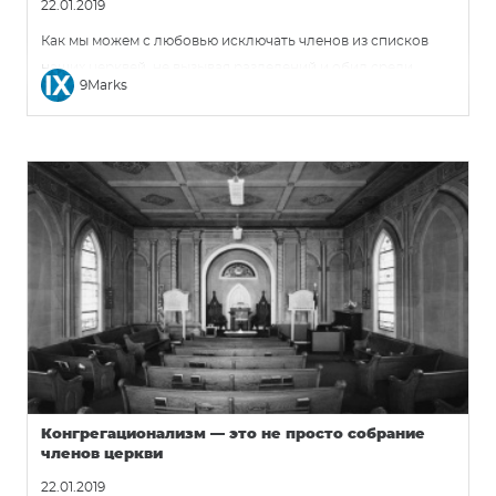
22.01.2019
Как мы можем с любовью исключать членов из списков
наших церквей, не вызывая разделений и обид среди
9Marks
оставшихся членов? Пастор может быть справедливо
обеспокоен раздутыми списками членов, которые не
показывают, кто в реальности является частью церкви.
Однако трудно предсказать, как те, кого он хочет
защитить, — активные верующие! — отреагируют, когда он
порекомендует привести членский список в порядок.
Конгрегационализм — это не просто собрание
членов церкви
22.01.2019