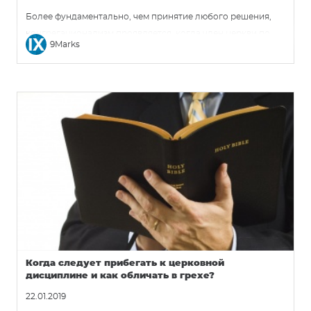
Более фундаментально, чем принятие любого решения,
конгрегационализм проявляется, когда член церкви по
9Marks
собственной инициативе начинает читать Библию с
новообращенным. Когда член церкви, печалясь о влиянии
греха на церковь, призывает другого члена к покаянию.
Когда член церкви просит общину молиться за своих
неверующих коллег. Каждый лидер церкви, вне
зависимости от убеждений касательно церковного
устройства, ценит подобные вещи. Но только
конгрегационализм признает, что такие виды
деятельности являются сущностью того, что делает группу
христиан церковью.
Когда следует прибегать к церковной
дисциплине и как обличать в грехе?
22.01.2019