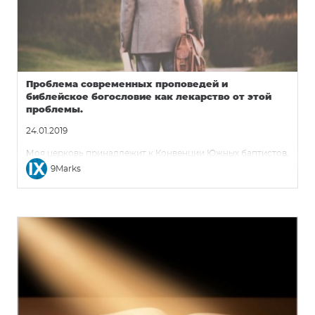
Проблема современных проповедей и
библейское богословие как лекарство от этой
проблемы.
24.01.2019
Моя церковь принадлежит к Конвенции Южных баптистов.
9Marks
На сегодняшний день наша ассоциация церквей стоит на
непогрешимости Писания – победа в этой богословской
битве против либерализма была одержана десятилетия
назад. Тем не менее, ни мы сами, ни другие деноминации
или церкви, которые прошли сквозь схожие битвы, не
должны слишком быстро расслабляться. Ведь
консервативные церкви могут утверждать о
непогрешимости Писания, но в то же время отрицать
достаточность Божьего Слова на практике. Мы можем