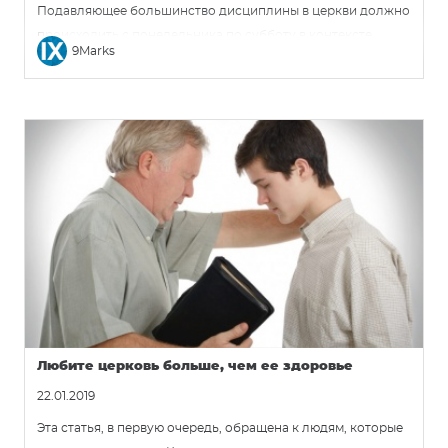
Подавляющее большинство дисциплины в церкви должно
происходить с понедельника по субботу в контексте
9Marks
обычных отношений между членами церкви. Нет, это не
значит, что в церкви люди должны постоянно поправлять
друг друга. Звучит ужасно. Это просто означает, что
церковь должна быть наполнена людьми, которые жаждут
благочестия.
Любите церковь больше, чем ее здоровье
22.01.2019
Эта статья, в первую очередь, обращена к людям, которые