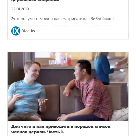
церковных собраний
22.01.2019
Этот документ можно рассматривать как библейское
исследование, цель которого — помочь церкви иметь
9Marks
единое представление и ожидания того, как они будут
стремиться организовывать церковную жизнь.
Для чего и как приводить в порядок список
членов церкви. Часть 1.