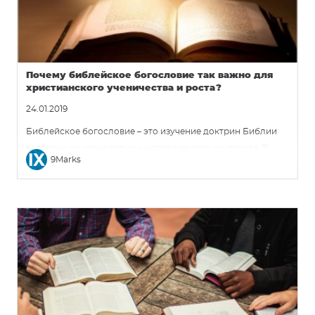
говорить, что Библия – это непогрешимое Слово Бога, а
затем не проповедовать Его с наших кафедр.
Почему библейское богословие так важно для
христианского ученичества и роста?
24.01.2019
Библейское богословие – это изучение доктрин Библии
согласно их хронологии и исторического контекста. В
9Marks
отличие от систематического богословия, которое делит
доктрины по конкретным темам, библейское богословие
показывает Божье откровение через его развитие в
истории. Библейское богословие учит христианина
понимать его или ее историю в свете Божьей истории.
Когда христианин понимает, что Бог суверенен над всей
[…]