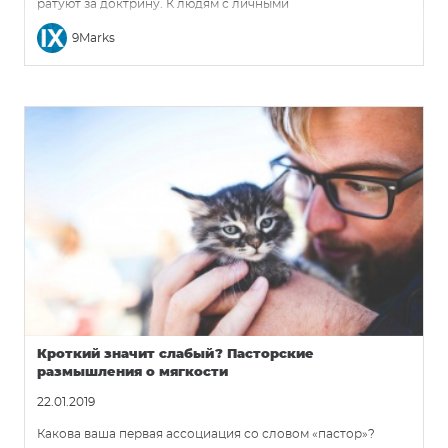
ратуют за доктрину. К людям с личными
экклесиологическими убеждениями. К пасторам и
9Marks
служителям, которые верят, что Библии есть что сказать о
структуре и практиках церкви.
Кроткий значит слабый? Пасторские
размышления о мягкости
22.01.2019
Какова ваша первая ассоциация со словом «пастор»?