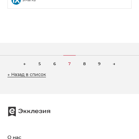
9Marks
←
→
5
6
7
8
9
← Назад в список
О нас