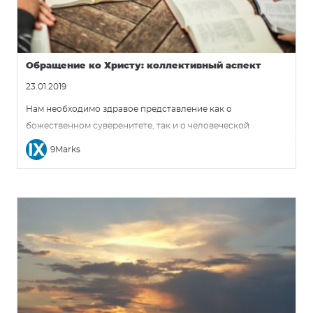
Обращение ко Христу: коллективный аспект
23.01.2019
Нам необходимо здравое представление как о
божественном суверенитете, так и о человеческой
ответственности; как о покаянии, так и о вере.
9Marks
Несбалансированность здесь приведет к
несбалансированной и запутанной церкви. Ингредиенты,
которые вы кладете в котел доктрины обращения, станут
супом церкви.