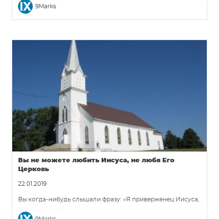
9Marks
распознавать будущих пресвитеров и пасторов:
«Правильно говорится: похвально, когда человек
стремится быть руководителем» (1 Тим. 3:1, НРП). Павел не
говорит «если кто-то призван»; он говорит, если они
«стремятся». Я боюсь, что мы взяли ветхозаветный язык о
призвании пророков и наложили его на новозаветное
пасторское служение. Вместо этого мы должны вернуть
библейский язык «стремления».
Вы не можете любить Иисуса, не любя Его
Церковь
22.01.2019
Вы когда-нибудь слышали фразу: «Я приверженец Иисуса,
а не церкви»?