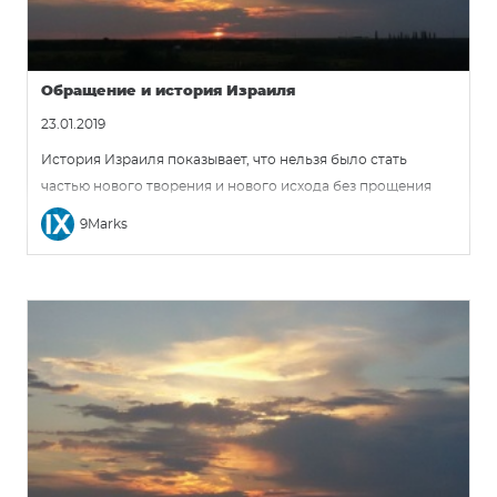
Обращение и история Израиля
23.01.2019
История Израиля показывает, что нельзя было стать
частью нового творения и нового исхода без прощения
грехов и обрезанного сердца. Обетования, данные
9Marks
Аврааму, не осуществились из-за греха и мятежа Израиля.
Истории народа было свойственно постоянное
непослушание и отказ исполнять волю Господа. Израиль
отчаянно нуждался в прощении своих грехов, и Исаия
учит, что такое прощение будет дано через Страдающего
Слугу из Исаии 53. Но Израиль также нуждался в
сверхъестественной работе Святого Духа, чтобы спастись;
он нуждался в обращении. Обращение имеет
основополагающее значение для истории Израиля,
поскольку без обращения Израиль никогда не обретет