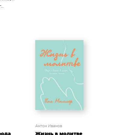
..
Антон Иванов
рода
Жизнь в молитве