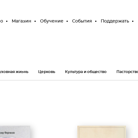
ео
Магазин
Обучение
События
Поддержать
уховная жизнь
Церковь
Культура и общество
Пасторств