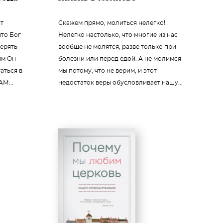
ит
Скажем прямо, молиться нелегко!
что Бог
Нелегко настолько, что многие из нас
верять
вообще не молятся, разве только при
им Он
болезни или перед едой. А не молимся
аться в
мы потому, что не верим, и этот
М...
недостаток веры обусловливает нашу...