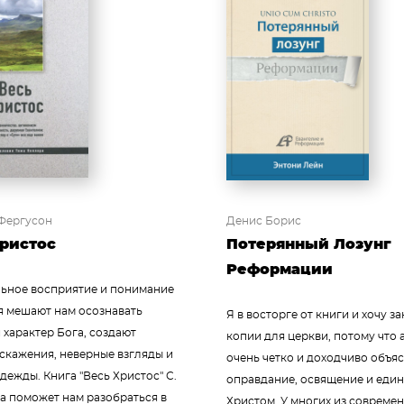
Фергусон
Денис Борис
ристос
Потерянный Лозунг
Реформации
ьное восприятие и понимание
я мешают нам осознавать
Я в восторге от книги и хочу за
 характер Бога, создают
копии для церкви, потому что 
скажения, неверные взгляды и
очень четко и доходчиво объя
дежды. Книга "Весь Христос" С.
оправдание, освящение и един
а поможет нам разобраться в
Христом. У многих из совреме