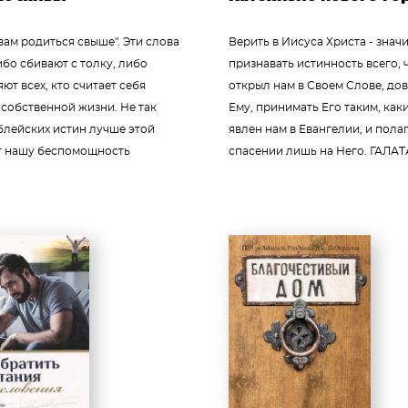
ам родиться свыше". Эти слова
Верить в Иисуса Христа - знач
бо сбивают с толку, либо
признавать истинность всего, 
т всех, кто считает себя
открыл нам в Своем Слове, до
собственной жизни. Не так
Ему, принимать Его таким, как
блейских истин лучше этой
явлен нам в Евангелии, и полаг
 нашу беспомощность
спасении лишь на Него. ГАЛАТА