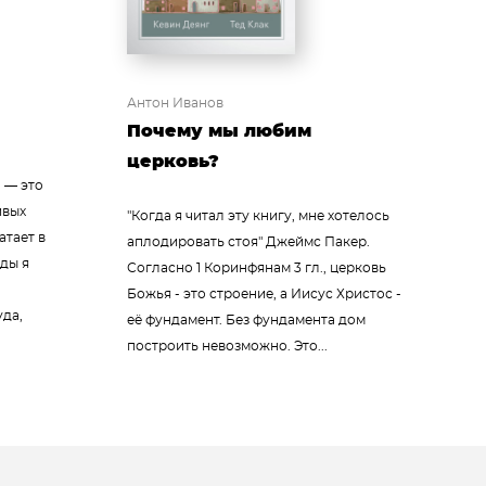
Антон Иванов
Почему мы любим
церковь?
 — это
ивых
"Когда я читал эту книгу, мне хотелось
атает в
аплодировать стоя" Джеймс Пакер.
ды я
Согласно 1 Коринфянам 3 гл., церковь
Божья - это строение, а Иисус Христос -
уда,
её фундамент. Без фундамента дом
построить невозможно. Это...