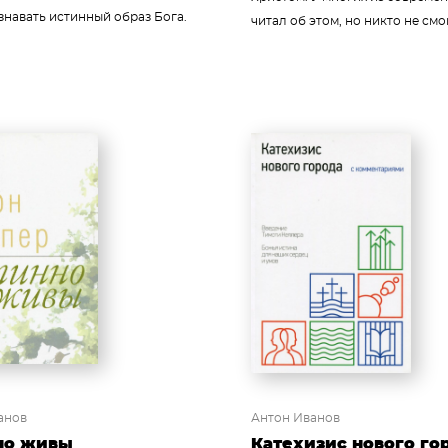
знавать истинный образ Бога.
читал об этом, но никто не смог.
анов
Антон Иванов
но живы
Катехизис нового го