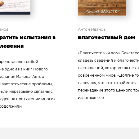
анов
Антон Иванов
ратить испытания в
Благочестивый дом
словения
«Благочестивый дом» Бакстера
кладезь сведений и благочест
представляет собой
наставлений, которых так не хв
ие одной из книг Нового
современном мире. «Долгие го
ослания Иакова. Автор
надеялся, что кто-то займется
ивает этические проблемы,
переиздание этого ценного тр
были неразрывно связаны с
излагающего...
юдей на протяжении многих
родолжили...