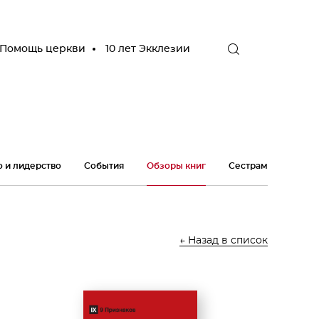
Помощь церкви
10 лет Экклезии
о и лидерство
События
Обзоры книг
Сестрам
← Назад в список