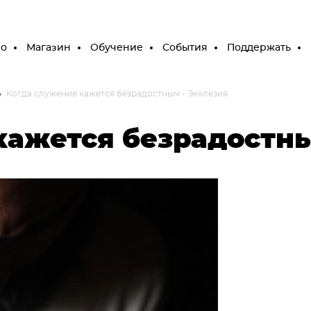
ео
Магазин
Обучение
События
Поддержать
Когда служение кажется безрадостным - Экклезия
кажется безрадостн