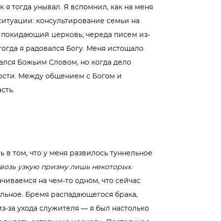
 я тогда унывал. Я вспомнил, как на меня
итуации: консультирование семьи на
, покидающий церковь; череда писем из-
тогда я радовался Богу. Меня истощало
ался Божьим Словом, но когда дело
дости. Между общением с Богом и
сть.
 в том, что у меня развилось туннельное
квозь узкую призму лишь некоторых
.
чиваемся на чем-то одном, что сейчас
альное. Бремя распадающегося брака,
з-за ухода служителя — я был настолько