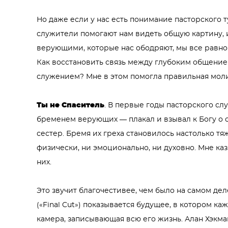
Но даже если у нас есть понимание пасторского 
служители помогают нам видеть общую картину, 
верующими, которые нас ободряют, мы все равно
Как восстановить связь между глубоким общение
служением? Мне в этом помогла правильная моли
Ты не Спаситель
. В первые годы пасторского сл
бременем верующих — плакал и взывал к Богу о 
сестер. Бремя их греха становилось настолько тяж
физически, ни эмоционально, ни духовно. Мне каза
них.
Это звучит благочестивее, чем было на самом де
(«Final Cut») показывается будущее, в котором к
камера, записывающая всю его жизнь. Алан Хэкман