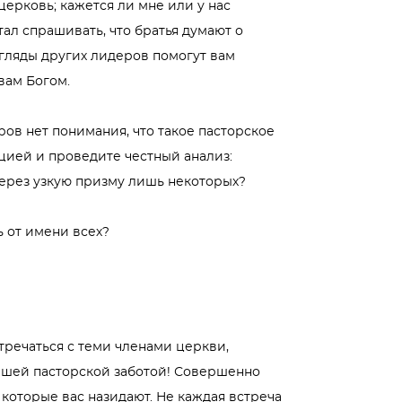
церковь; кажется ли мне или у нас
ал спрашивать, что братья думают о
згляды других лидеров помогут вам
вам Богом.
ов нет понимания, что такое пасторское
пцией и проведите честный анализ:
через узкую призму лишь некоторых?
 от имени всех?
тречаться с теми членами церкви,
нашей пасторской заботой! Совершенно
 которые вас назидают. Не каждая встреча