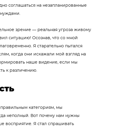
удно соглашаться на незапланированные
 нуждами.
ннельное зрение — реальная угроза живому
ил ситуацию! Осознав, что со мной
благовременно. Я старательно пытался
лям, когда они искажали мой взгляд на
ормировать наше видение, если мы
ть к различению.
сть
 правильным категориям, мы
гда неполный. Вот почему нам нужны
ше восприятие. Я стал спрашивать