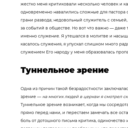
жестко меня критиковали несколько человек и как
одновременно навалились сложные для пастора с
грани развода; недовольный служитель с семьей
за событий в обществе. Но вот что важно — даже 
именно служение. Я утешался в молитве и насыщ
касалось служения, я упускал слишком много ра
служением Его народу у меня образовалась пропа
Туннельное зрение
Одна из причин такой безрадостности заключалась
зрение —
на многих людей в церкви я смотрел с
Туннельное зрение возникает, когда мы сосредота
прямо перед нами, и перестаем замечать все ост
боль от дотошного письма критика, одиночество и