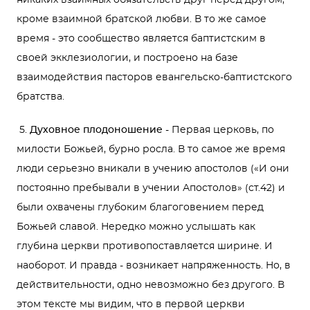
никаких взаимных обязательств друг перед другом,
кроме взаимной братской любви. В то же самое
время - это сообщество является баптистским в
своей экклезиологии, и построено на базе
взаимодействия пасторов евангельско-баптистского
братства.
5.
Духовное плодоношение
- Первая церковь, по
милости Божьей, бурно росла. В то самое же время
люди серьезно вникали в учению апостолов («И они
постоянно пребывали в учении Апостолов» (ст.42) и
были охвачены глубоким благоговением перед
Божьей славой. Нередко можно услышать как
глубина церкви противопоставляется ширине. И
наоборот. И правда - возникает напряженность. Но, в
действительности, одно невозможно без другого. В
этом тексте мы видим, что в первой церкви