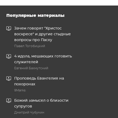
Популярные материалы
Зачем говорят "Христос
воскресе" и другие стыдные
вопросы про Пасху
Павел Тогобицкий
4 идола, мешающих готовить
служителей
Евгений Бахмутский
Проповедь Евангелия на
похоронах
9Marks
Божий замысел о близости
супругов
Дмитрий Чубукин