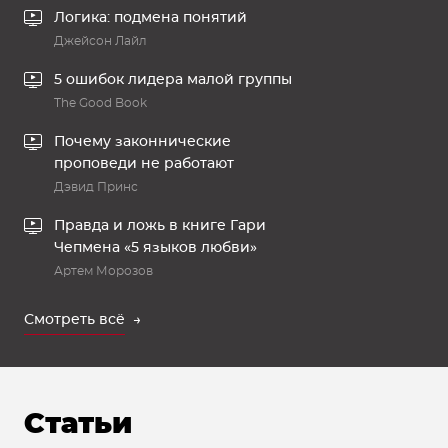
Логика: подмена понятий
Джейсон Лайл
5 ошибок лидера малой группы
The Good Book
Почему законнические
проповеди не работают
Дэвид Принс
Правда и ложь в книге Гари
Чепмена «5 языков любви»
Артем Морозов
Смотреть всё
Статьи